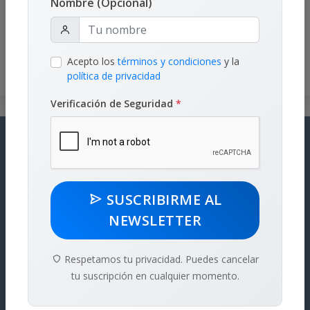
Nombre (Opcional)
Económico del Derecho en la Universidad Católica
de Asunción y ha realizado publicaciones
académicas sobre la materia.
Acepto los
términos y condiciones
y la
política de privacidad
Verificación de Seguridad
*
LATCAM
SUSCRIBIRME AL
Asunción - Paraguay
NEWSLETTER
Trading Park, Aviadores del Chaco 3207, Oficina 807 (Oficina
administrativa)
Respetamos tu privacidad. Puedes cancelar
tu suscripción en cualquier momento.
Avenida Ygatimi 1270, UNIBE - Universidad Iberoamericana (Sala
de Audiencias)