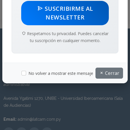
SUSCRIBIRME AL
NEWSLETTER
Respetamos tu privacidad. Puedes cancelar
tu suscripción en cualquier momento.
LATCAM
Asunción - Paraguay
Cerrar
No volver a mostrar este mensaje
Trading Park, Aviadores del Chaco 3207, Oficina 807 (Oficina
administrativa)
Avenida Ygatimi 1270, UNIBE - Universidad Iberoamericana (Sala
de Audiencias)
Email:
admin@latcam.com.py